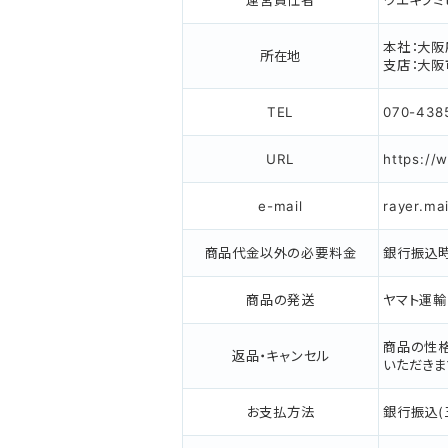
運営責任者
ウ
エ
キ
フ
ミ
本社：大阪
所在地
支店：大阪
TEL
070-438
URL
https://
e-mail
rayer.ma
商品代金以外の必要料金
銀行振込
商品の発送
ヤマト運輸
商品の性格
返品・キャンセル
いただきま
お支払方法
銀行振込(