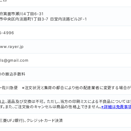
ヒ
ロ
府箕面市瀬川4丁目6-31
市中央区内淡路町1丁目3-7 日宝内淡路ビル2F-1
5-4996
www.rayer.jp
ils@gmail.com
時の振込手数料
・佐川急便 ※注文状況と集荷の都合により他の配達業者に変更する場合が
上、返品及び交換は不可。 ただし、当方の印刷ミスによる不良品については
す。また、ご注文後のキャンセルは商品の性格上できません。
※詳細は免責事
三菱UFJ銀行)、クレジットカード決済