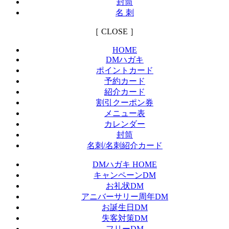
封筒
名 刺
［ CLOSE ］
HOME
DMハガキ
ポイントカード
予約カード
紹介カード
割引クーポン券
メニュー表
カレンダー
封筒
名刺/名刺紹介カード
DMハガキ HOME
キャンペーンDM
お礼状DM
アニバーサリー周年DM
お誕生日DM
失客対策DM
フリーDM