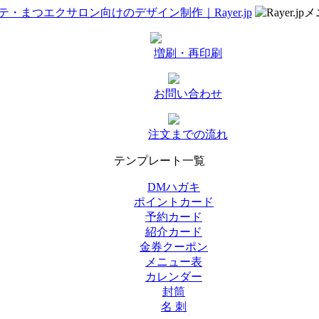
増刷・再印刷
お問い合わせ
注文までの流れ
テンプレート一覧
DMハガキ
ポイントカード
予約カード
紹介カード
金券クーポン
メニュー表
カレンダー
封筒
名 刺