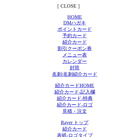
［ CLOSE ］
HOME
DMハガキ
ポイントカード
予約カード
紹介カード
割引クーポン券
メニュー表
カレンダー
封筒
名刺/名刺紹介カード
紹介カードHOME
紹介カード-記入欄
紹介カード-特典
紹介カード-ロゴ
見積・注文
Rayer トップ
紹介カード
表紙-ロゴタイプ