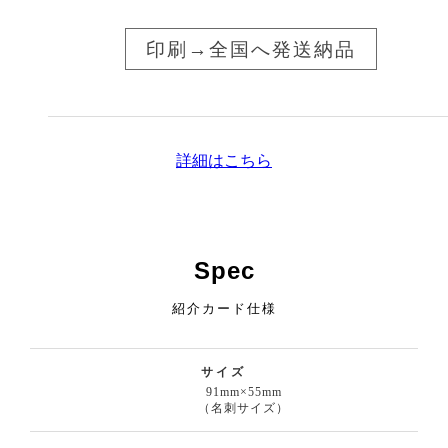
2,800
¥ 37200
¥ 54600
¥ 59500
枚
印刷→全国へ発送納品
2,900
¥ 38100
¥ 55700
¥ 60800
枚
3,000
¥ 39000
¥ 56900
¥ 62100
枚
3,000枚以上の枚数もお見積いたします。
詳細はこちら
Spec
紹介カード仕様
サイズ
91mm×55mm
（名刺サイズ）