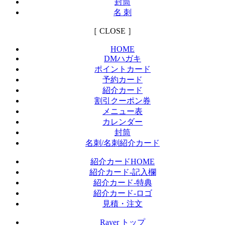
封筒
名 刺
［ CLOSE ］
HOME
DMハガキ
ポイントカード
予約カード
紹介カード
割引クーポン券
メニュー表
カレンダー
封筒
名刺/名刺紹介カード
紹介カードHOME
紹介カード-記入欄
紹介カード-特典
紹介カード-ロゴ
見積・注文
Rayer トップ