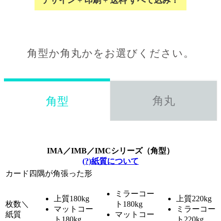
デザイン + 印刷 + 送料 すべて込み！
角型か角丸かをお選びください。
角丸
角型
IMA／IMB／IMCシリーズ（角型）
(?)紙質について
カード四隅が角張った形
ミラーコー
上質180kg
上質220kg
枚数＼
ト180kg
マットコー
ミラーコー
紙質
マットコー
ト180kg
ト220kg