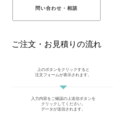
（特価）
100
¥ 8600
¥ 13200
¥ 14200
問い合わせ・相談
枚
（特価）
（特価）
（特価）
150
¥ 10600
¥ 15500
¥ 16600
枚
（特価）
（特価）
（特価）
200
¥ 12600
¥ 18300
¥ 19500
枚
250
ご注文・お見積りの流れ
¥ 13700
¥ 19900
¥ 21200
枚
300
¥ 14800
¥ 21600
¥ 23100
枚
350
¥ 15400
¥ 22800
¥ 24300
枚
上のボタンをクリックすると
400
¥ 16100
¥ 23500
¥ 25100
注文フォームが表示されます。
枚
450
¥ 16700
¥ 24100
¥ 25800
枚
500
¥ 17400
¥ 24800
¥ 26500
入力内容をご確認の上送信ボタンを
枚
クリックしてください。
600
¥ 17900
¥ 25900
¥ 27700
データが送信されます。
枚