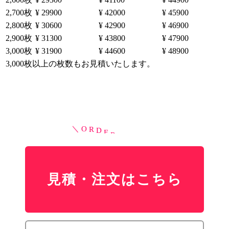
2,700枚
¥ 29900
¥ 42000
¥ 45900
2,800枚
¥ 30600
¥ 42900
¥ 46900
2,900枚
¥ 31300
¥ 43800
¥ 47900
3,000枚
¥ 31900
¥ 44600
¥ 48900
3,000枚以上の枚数もお見積いたします。
IMA／IMB／IMCシリーズ（角丸）
(?)紙質について
カード四隅が角丸の形
O
R
D
E
R
H
E
R
E
＼
／
ミラーコー
上質180kg
上質220kg
ト180kg
紙
マットコー
ミラーコー
マットコー
ト180kg
ト220kg
見積・注文はこちら
ト220kg
¥ 8100
25枚
−
−
（特価）
¥ 8400
50枚
−
−