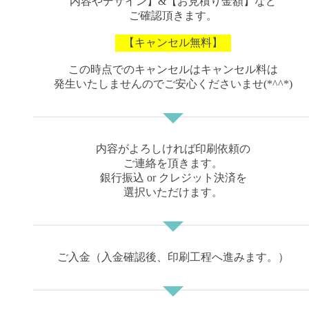
内容やデザイン】&【お見積り金額】など
¥ 27600
¥ 40300
¥ 43600
枚
ご確認頂きます。
1,800
¥ 28400
¥ 41600
¥ 45200
枚
【キャンセル無料】
1,900
¥ 29300
¥ 43000
¥ 46700
枚
この時点でのキャンセルはキャンセル料は
2,000
発生いたしませんのでご安心くださいませ(*^^*)
¥ 30200
¥ 44400
¥ 48200
枚
2,100
¥ 31100
¥ 45700
¥ 49700
枚
2,200
内容がよろしければ印刷依頼の
¥ 32000
¥ 47000
¥ 51100
枚
ご連絡を頂きます。
2,300
銀行振込 or クレジット決済を
¥ 32800
¥ 48300
¥ 52600
枚
選択いただけます。
2,400
¥ 33700
¥ 49600
¥ 54000
枚
2,500
¥ 34600
¥ 50900
¥ 55400
枚
ご入金（入金確認後、印刷工程へ進みます。）
2,600
¥ 35500
¥ 52100
¥ 56800
枚
2,700
¥ 36400
¥ 53300
¥ 58100
枚