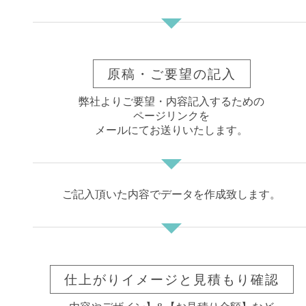
700
¥ 18500
¥ 26900
¥ 28900
枚
800
¥ 19100
¥ 28000
¥ 30100
枚
900
¥ 19700
¥ 29200
¥ 31300
原稿・ご要望の記入
枚
1,000
弊社よりご要望・内容記入するための
¥ 20300
¥ 30000
¥ 32200
枚
ページリンクを
1,100
メールにてお送りいたします。
¥ 21400
¥ 31500
¥ 33900
枚
1,200
¥ 22500
¥ 33000
¥ 35600
枚
1,300
¥ 23600
¥ 34500
¥ 37200
ご記入頂いた内容でデータを作成致します。
枚
1,400
¥ 24700
¥ 36000
¥ 38900
枚
1,500
¥ 25800
¥ 37400
¥ 40500
枚
1,600
¥ 26700
¥ 38800
¥ 42100
仕上がりイメージと見積もり確認
枚
1,700