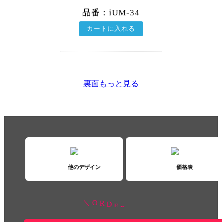
品番：iUM-34
カートに入れる
裏面もっと見る
他のデザイン
価格表
O
R
D
E
R
H
E
R
E
＼
／