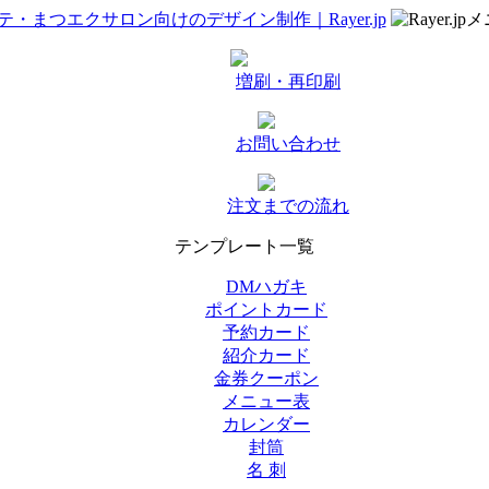
増刷・再印刷
お問い合わせ
注文までの流れ
テンプレート一覧
DMハガキ
ポイントカード
予約カード
紹介カード
金券クーポン
メニュー表
カレンダー
封筒
名 刺