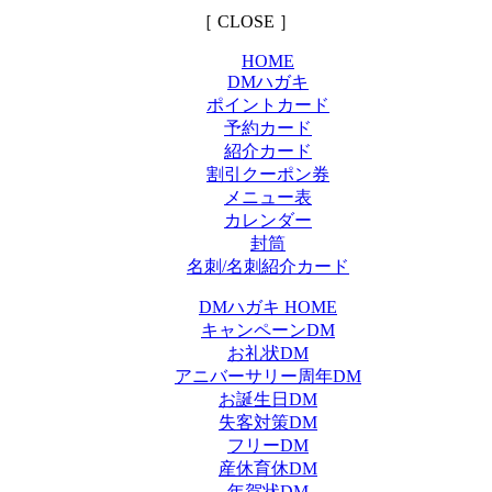
［ CLOSE ］
HOME
DMハガキ
ポイントカード
予約カード
紹介カード
割引クーポン券
メニュー表
カレンダー
封筒
名刺/名刺紹介カード
DMハガキ HOME
キャンペーンDM
お礼状DM
アニバーサリー周年DM
お誕生日DM
失客対策DM
フリーDM
産休育休DM
年賀状DM